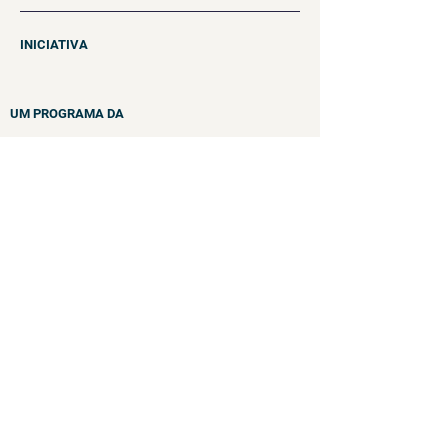
INICIATIVA
UM PROGRAMA DA
PARCEIRO ESTRATÉGICO
PARCEIRO EXECUTOR
© 2022 por Instituto Paramitas
Programa da Fundação Telefônica
Vivo e Fundação "laCaixa"