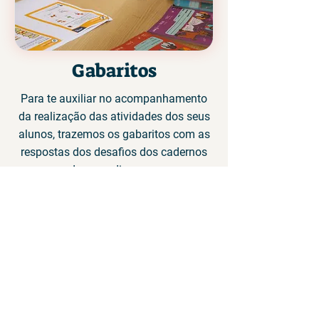
Gabaritos
Para te auxiliar no acompanhamento
da realização das atividades dos seus
alunos, trazemos os gabaritos com as
respostas dos desafios dos cadernos
de aprendizagem.
Ondas 1.0
Gabarito
Faça o download dos gabaritos dos cadernos
de aprendizagem da primeira temporada do
Estude em Casa Pelas Ondas do Aula Digital
1º e 2º anos
3º ano