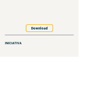
Download
INICIATIVA
UM PROGRAMA DA
PARCEIRO ESTRATÉGICO
PARCEIRO EXECUTOR