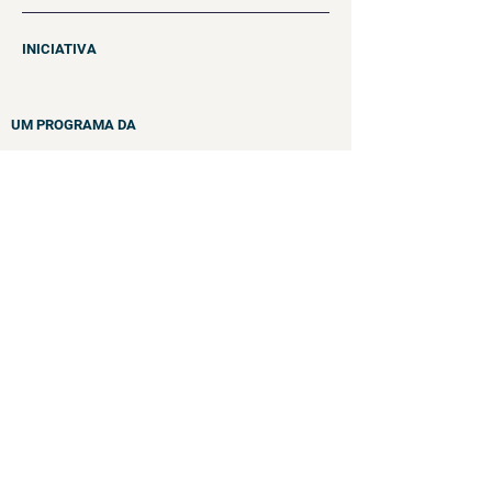
INICIATIVA
UM PROGRAMA DA
PARCEIRO ESTRATÉGICO
PARCEIRO EXECUTOR
© 2022 por Instituto Paramitas
Programa da Fundação Telefônica
Vivo e Fundação "laCaixa"