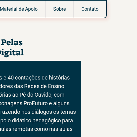
Material de Apoio
Sobre
Contato
 Pelas
igital
 e 40 contações de histórias
adores das Redes de Ensino
órias ao Pé do Ouvido, com
rsonagens ProFuturo e alguns
trazendo nos diálogos os temas
apoio didático pedagógico para
 aulas remotas como nas aulas