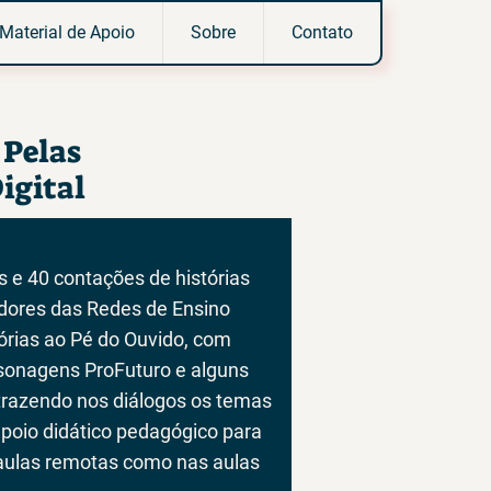
Material de Apoio
Sobre
Contato
 Pelas
igital
 e 40 contações de histórias
adores das Redes de Ensino
órias ao Pé do Ouvido, com
rsonagens ProFuturo e alguns
trazendo nos diálogos os temas
apoio didático pedagógico para
 aulas remotas como nas aulas