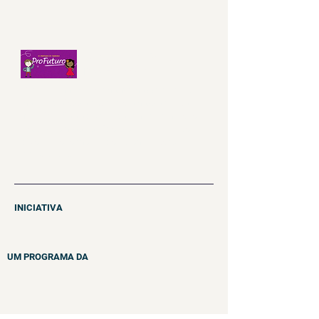
Aula 5 - UC - VID - Higiene
pessoal e saúde
Olá, turminha do 3º ano! Na nossa aula de
hoje, a professora Maria e o nosso amigo
Nino falarão sobre a importância da higiene
pessoal e nossa saúde. Será uma aula bem
divertida e recheada de aprendizagens,
aproveitem!!!
INICIATIVA
UM PROGRAMA DA