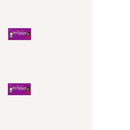
Drica falarão sobre um assunto
importantíssimo! Vocês estão preparados?
Vamos lá!?
Aula 3 - MAT - Adição e
Subtração
Olá, turminha do 3º ano! Na nossa aula de hoje,
o gato Abel, o gato mais sabichão, e o nosso
amigo Nino, falarão sobre um assunto que nos
rodeia diariamente e que é super valioso para
todos nós! Preparados!? Vamos, que vamos!
Aula 4 - PORT - Pensamento
crítico
Olá, turminha do 3º ano! Na nossa aula de
hoje, o gato Abel e a nossa amiga Drica vão
nos contar uma história pra lá de inusitada.
Queremos ver vocês atentos e refletindo
sobre a história, ein! Vamos lá?