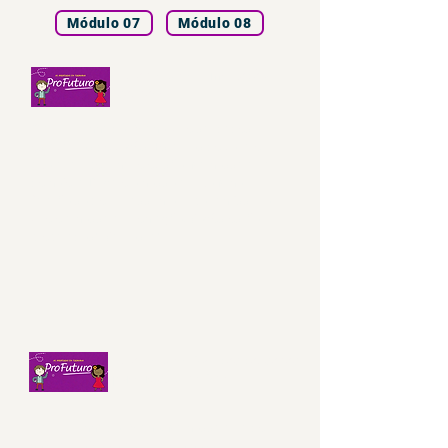
Módulo 07
Módulo 08
Aula 1 - CIE - Alimentação
saudável
Olá, Turminha do 3º ano, que saudades
estávamos de vocês. Estamos de volta e
agora também na televisão. Na nossa aula
de hoje, a Drica e o nosso amigo Nino
falarão sobre um assunto importantíssimo
que é a nossa alimentação! Vocês estão
preparados? Vamos lá?
Aula 2 - CIE - Doenças causadas
por vírus: COVID-19
Olá, turminha do 3º ano! Na nossa aula de
hoje, a professora Maria e o nossa amiga